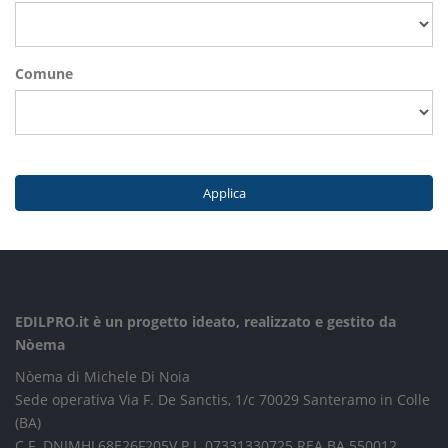
Comune
Applica
EDILPRO.it è un progetto ideato, realizzato e gestito da
Nòema
Nòema di Michele Di Noia
Sede operativa Via F. De Sanctis, 1/c 70029 Santeramo in Colle
(BA)
C.F. DNIMHL68E26F205V P.I. 07331330725 REA BA 550012