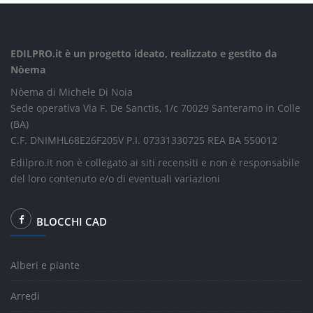
EDILPRO.it è un progetto ideato, realizzato e gestito da
Nòema
Nòema di Michele Di Noia
Sede operativa Via F. De Sanctis, 1/c 70029 Santeramo in Colle
(BA)
C.F. DNIMHL68E26F205V P.I. 07331330725 REA BA 550012
Edilpro.it non è collegato ai siti recensiti e non è responsabile
del loro contenuto e/o di eventuali variazioni
BLOCCHI CAD
Alberi e piante
Arredi