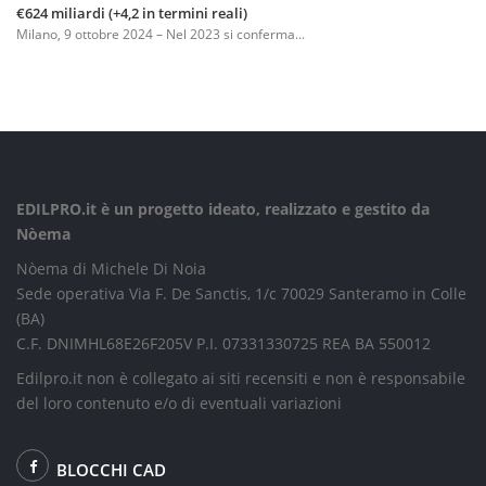
€624 miliardi (+4,2 in termini reali)
Milano, 9 ottobre 2024 – Nel 2023 si conferma...
EDILPRO.it è un progetto ideato, realizzato e gestito da
Nòema
Nòema di Michele Di Noia
Sede operativa Via F. De Sanctis, 1/c 70029 Santeramo in Colle
(BA)
C.F. DNIMHL68E26F205V P.I. 07331330725 REA BA 550012
Edilpro.it non è collegato ai siti recensiti e non è responsabile
del loro contenuto e/o di eventuali variazioni
BLOCCHI CAD