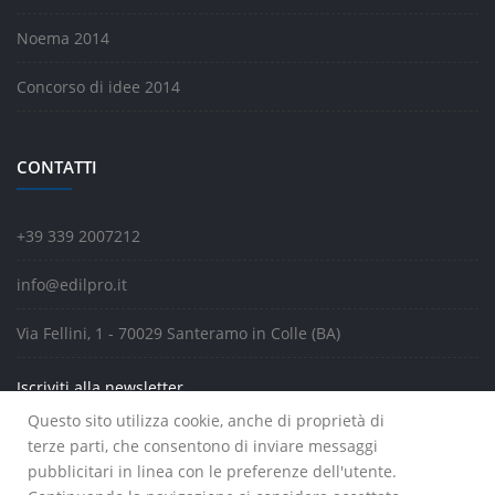
Noema 2014
Concorso di idee 2014
CONTATTI
+39 339 2007212
info@edilpro.it
Via Fellini, 1 - 70029 Santeramo in Colle (BA)
Iscriviti alla newsletter
Questo sito utilizza cookie, anche di proprietà di
terze parti, che consentono di inviare messaggi
pubblicitari in linea con le preferenze dell'utente.