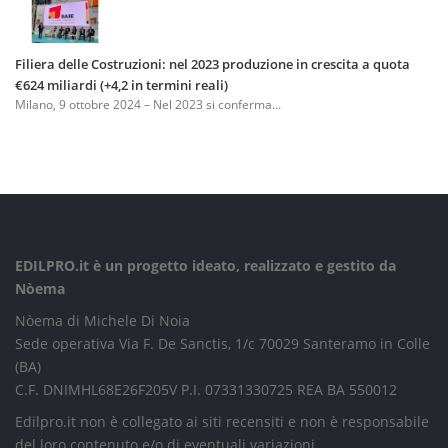
Filiera delle Costruzioni: nel 2023 produzione in crescita a quota
€624 miliardi (+4,2 in termini reali)
Milano, 9 ottobre 2024 – Nel 2023 si conferma...
EDILPRO.it è un progetto ideato, realizzato e gestito da
Nòema
Nòema di Michele Di Noia
Sede operativa Via F. De Sanctis, 1/c 70029 Santeramo in Colle
(BA)
C.F. DNIMHL68E26F205V P.I. 07331330725 REA BA 550012
Edilpro.it non è collegato ai siti recensiti e non è responsabile
del loro contenuto e/o di eventuali variazioni