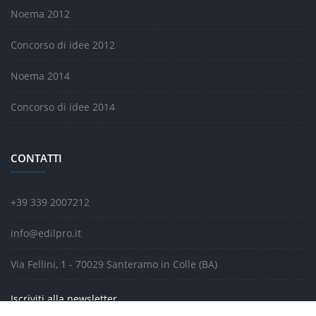
Noema 2012
Concorso di idee 2012
Noema 2014
Concorso di idee 2014
CONTATTI
+39 339 2007212
info@edilpro.it
Via Fellini, 1 - 70029 Santeramo in Colle (BA)
Iscriviti alla newsletter