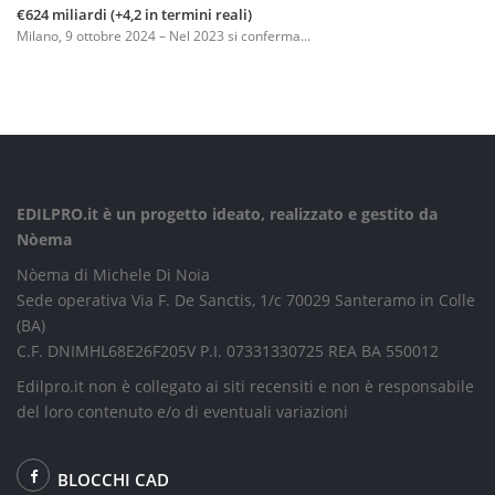
€624 miliardi (+4,2 in termini reali)
Milano, 9 ottobre 2024 – Nel 2023 si conferma...
EDILPRO.it è un progetto ideato, realizzato e gestito da
Nòema
Nòema di Michele Di Noia
Sede operativa Via F. De Sanctis, 1/c 70029 Santeramo in Colle
(BA)
C.F. DNIMHL68E26F205V P.I. 07331330725 REA BA 550012
Edilpro.it non è collegato ai siti recensiti e non è responsabile
del loro contenuto e/o di eventuali variazioni
BLOCCHI CAD