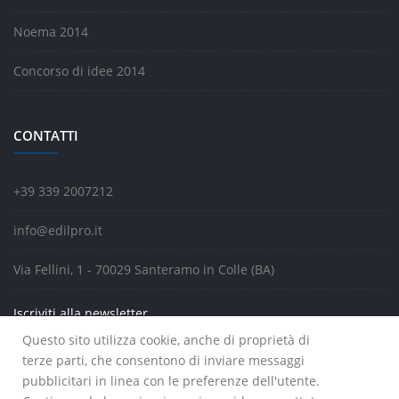
Noema 2014
Concorso di idee 2014
CONTATTI
+39 339 2007212
info@edilpro.it
Via Fellini, 1 - 70029 Santeramo in Colle (BA)
Iscriviti alla newsletter
Questo sito utilizza cookie, anche di proprietà di
terze parti, che consentono di inviare messaggi
pubblicitari in linea con le preferenze dell'utente.