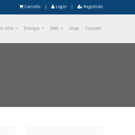
Carrello
|
Login
|
Registrati
oni SOA
Energia
BIM
Shop
Contatti