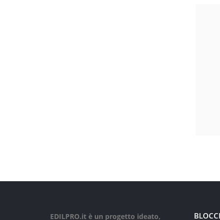
BLOCC
EDILPRO.it è un progetto ideato,