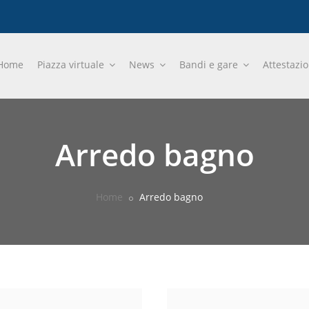
Home
Piazza virtuale
News
Bandi e gare
Attestazi
Arredo bagno
Home
Arredo bagno