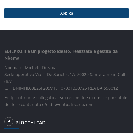
Applica
EDILPRO.it è un progetto ideato, realizzato e gestito da
Nòema
Nòema di Michele Di Noia
Sede operativa Via F. De Sanctis, 1/c 70029 Santeramo in Colle
(BA)
C.F. DNIMHL68E26F205V P.I. 07331330725 REA BA 550012
Edilpro.it non è collegato ai siti recensiti e non è responsabile
del loro contenuto e/o di eventuali variazioni
BLOCCHI CAD