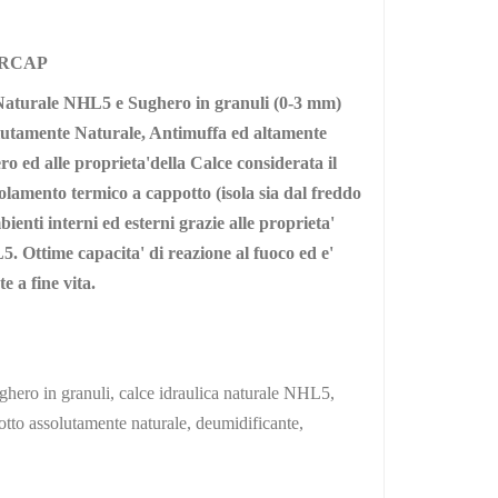
URCAP
 Naturale NHL5 e Sughero in granuli (0-3 mm)
lutamente Naturale, Antimuffa ed altamente
ro ed alle proprieta'della Calce considerata il
olamento termico a cappotto (isola sia dal freddo
ienti interni ed esterni grazie alle proprieta'
L5. Ottime capacita' di reazione al fuoco ed e'
e a fine vita.
ghero in granuli, calce idraulica naturale NHL5,
dotto assolutamente naturale, deumidificante,