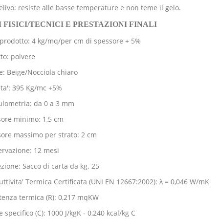
elivo: resiste alle basse temperature e non teme il gelo.
 FISICI/TECNICI E PRESTAZIONI FINALI
prodotto: 4 kg/mq/per cm di spessore + 5%
to: polvere
e: Beige/Nocciola chiaro
ta': 395 Kg/mc +5%
lometria: da 0 a 3 mm
ore minimo: 1,5 cm
ore massimo per strato: 2 cm
rvazione: 12 mesi
zione: Sacco di carta da kg. 25
ttivita' Termica Certificata (UNI EN 12667:2002): λ = 0,046 W/mK
tenza termica (R): 0,217 mqKW
e specifico (C): 1000 J/kgK - 0,240 kcal/kg C