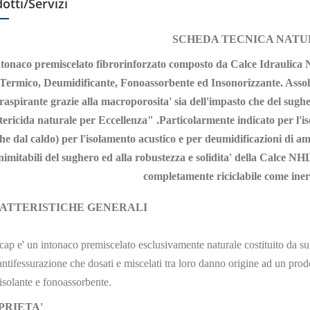
otti/Servizi
SCHEDA TECNICA NAT
tonaco premiscelato fibrorinforzato composto da Calce Idraulica
Termico, Deumidificante, Fonoassorbente ed Insonorizzante. Asso
raspirante grazie alla macroporosita' sia dell'impasto che del sughe
tericida naturale per Eccellenza" .Particolarmente indicato per l'is
he dal caldo) per l'isolamento acustico e per deumidificazioni di amb
nimitabili del sughero ed alla robustezza e solidita' della Calce NH
completamente riciclabile come inert
ATTERISTICHE GENERALI
cap e' un intonaco premiscelato esclusivamente naturale costituito da su
antifessurazione che dosati e miscelati tra loro danno origine ad un pro
isolante e fonoassorbente.
PRIETA'