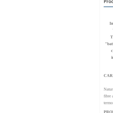
Prod
In
T
"bat
c
i
CAR
Natur
fibre 
termo
PRO