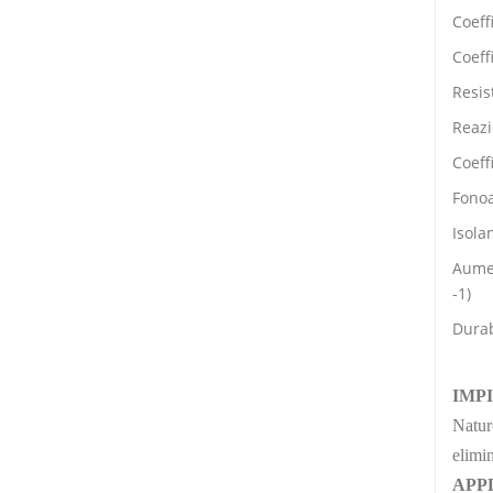
Coeff
Coeff
Resis
Reazi
Coeff
Fonoa
Isola
Aumen
-1)
Durab
IMP
Naturc
elimin
APP