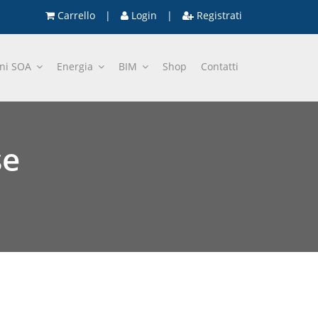
Carrello
|
Login
|
Registrati
oni SOA
Energia
BIM
Shop
Contatti
se