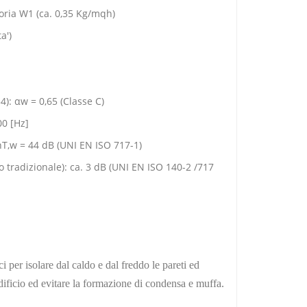
goria W1 (ca. 0,35 Kg/mqh)
a')
): αw = 0,65 (Classe C)
00 [Hz]
,nT,w = 44 dB (UNI EN ISO 717-1)
 tradizionale): ca. 3 dB (UNI EN ISO 140-2 /717
 per isolare dal caldo e dal freddo le pareti ed
'edificio ed evitare la formazione di condensa e muffa.