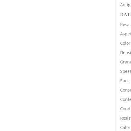
Antig
DATI
Resa 
Aspet
Color
Densi
Granu
Spess
Spess
Conse
Confe
Condu
Resis
Calor