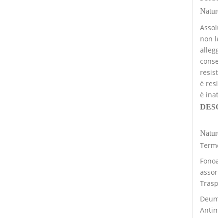
Natur
Assol
non l
alleg
conse
resis
è res
è ina
DES
Natur
Termo
Fonoa
assor
Trasp
Deumi
Antim