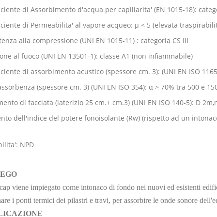
iciente di Assorbimento d'acqua per capillarita' (EN 1015-18): cate
iciente di Permeabilita' al vapore acqueo: μ < 5 (elevata traspirabilit
tenza alla compressione (UNI EN 1015-11) : categoria CS III
one al fuoco (UNI EN 13501-1): classe A1 (non infiammabile)
iciente di assorbimento acustico (spessore cm. 3): (UNI EN ISO 11654
ssorbenza (spessore cm. 3) (UNI EN ISO 354): α > 70% tra 500 e 15
mento di facciata (laterizio 25 cm.+ cm.3) (UNI EN ISO 140-5): D 2m
to dell'indice del potere fonoisolante (Rw) (rispetto ad un intonaco
ilita': NPD
IEGO
ap viene impiegato come intonaco di fondo nei nuovi ed esistenti edifici
are i ponti termici dei pilastri e travi, per assorbire le onde sonore dell
LICAZIONE