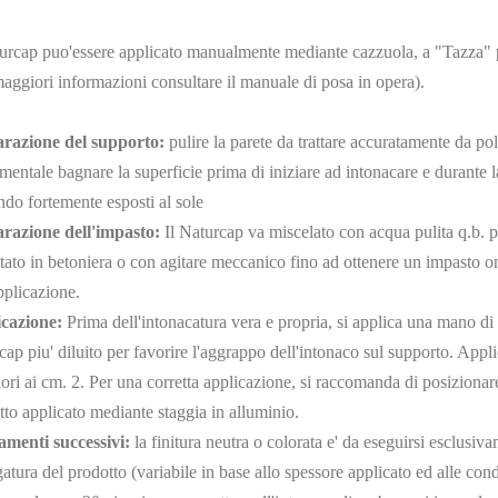
turcap puo'essere applicato manualmente mediante cazzuola, a "Tazza" p
maggiori informazioni consultare il manuale di posa in opera).
razione del supporto:
pulire la parete da trattare accuratamente da pol
entale bagnare la superficie prima di iniziare ad intonacare e durante 
ndo fortemente esposti al sole
razione dell'impasto:
Il Naturcap va miscelato con acqua pulita q.b. p
tato in betoniera o con agitare meccanico fino ad ottenere un impasto 
pplicazione.
cazione:
Prima dell'intonacatura vera e propria, si applica una mano di
ap piu' diluito per favorire l'aggrappo dell'intonaco sul supporto. Appl
ori ai cm. 2. Per una corretta applicazione, si raccomanda di posizionare 
to applicato mediante staggia in alluminio.
amenti successivi:
la finitura neutra o colorata e' da eseguirsi esclusiva
atura del prodotto (variabile in base allo spessore applicato ed alle cond