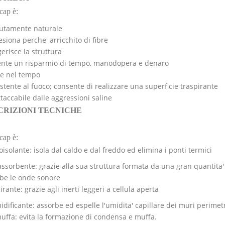
cap è:
utamente naturale
esiona perche' arricchito di fibre
gerisce la struttura
nte un risparmio di tempo, manodopera e denaro
te nel tempo
istente al fuoco; consente di realizzare una superficie traspirante
ttaccabile dalle aggressioni saline
CRIZIONI TECNICHE
cap è:
isolante: isola dal caldo e dal freddo ed elimina i ponti termici
ssorbente: grazie alla sua struttura formata da una gran quantita' di
be le onde sonore
irante: grazie agli inerti leggeri a cellula aperta
dificante: assorbe ed espelle l'umidita' capillare dei muri perimetra
uffa: evita la formazione di condensa e muffa.