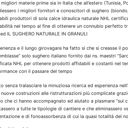
 migliori materie prime sia in Italia che all’estero (Tunisia,
iessero i migliori fornitori e conoscitori di sughero (biondo
abili produttori di sola calce idraulica naturale NHL certif
abilità nel tempo al fine di ottenere un connubio perfetto t
ed IL SUGHERO NATURALE IN GRANULI
erienza e il lungo girovagare ha fatto si che si creasse il po
mblasse” solo sughero italiano fornito dai ns. maestri “Sard
ificata NHL per ottenere prodotti affidabili e costanti nel
ormance con il passare del tempo
tto senza tralasciare la minuziosa ricerca ed esperienza nell
 nuove costruzioni alle ristrutturazioni più complicate grazi
ro che ci hanno accompagnato ed aiutato a plasmare “sul c
assero a tutte le tipologie di cantiere e che eliminassero v
entazione e di fonoassorbenza di cui la quasi totalità del n