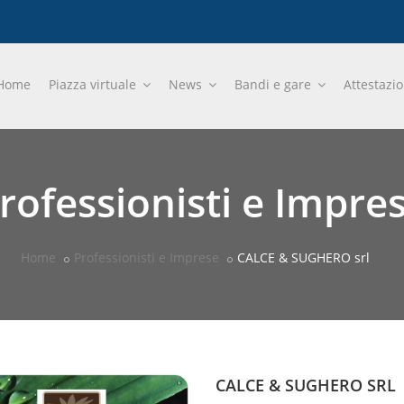
Home
Piazza virtuale
News
Bandi e gare
Attestazi
rofessionisti e Impre
Home
Professionisti e Imprese
CALCE & SUGHERO srl
CALCE & SUGHERO SRL