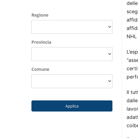
delle
scegl
Regione
affid
affid
NHL 
Provincia
L’esp
“asse
cert
Comune
perf
Il tu
dalle
Applica
lavo
adatt
coib