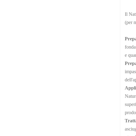
Il Na
(per 
Prepa
fondam
e qua
Prepa
impas
dell'a
Appli
Naturc
superi
prodot
Tratt
asciug