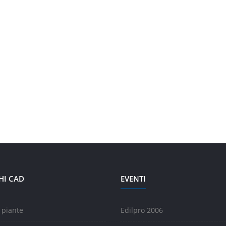
HI CAD
EVENTI
 piante
Edilpro 2006