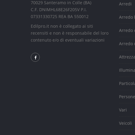
70029 Santeramo in Colle (BA)
Arredi
C.F. DNIMHL68E26F205V P.I.
07331330725 REA BA 550012
Arredo
Edilpro.it non è collegato ai siti
Arredo 
recensiti e non è responsabile del loro
contenuto e/o di eventuali variazioni
Arredo 
Attrezz
Illumin
Particol
Person
Vari
Veicoli