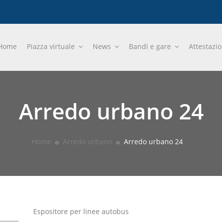
Home
Piazza virtuale
News
Bandi e gare
Attestazi
Arredo urbano 24
Home
Arredo urbano
Arredo urbano 24
Espositore per linee autobus