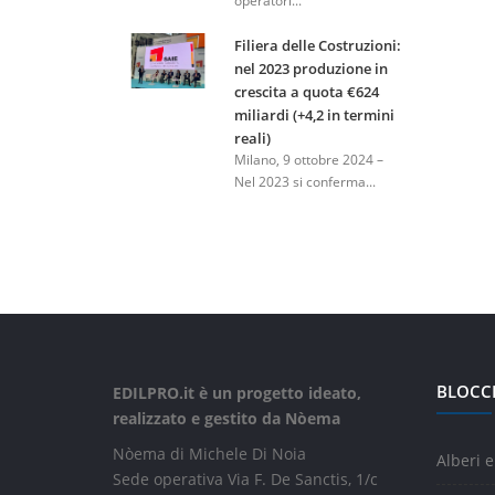
operatori...
Filiera delle Costruzioni:
nel 2023 produzione in
crescita a quota €624
miliardi (+4,2 in termini
reali)
Milano, 9 ottobre 2024 –
Nel 2023 si conferma...
BLOCC
EDILPRO.it è un progetto ideato,
realizzato e gestito da Nòema
Nòema di Michele Di Noia
Alberi e
Sede operativa Via F. De Sanctis, 1/c