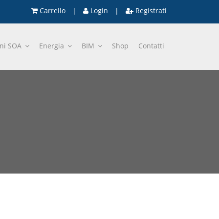
Carrello
|
Login
|
Registrati
oni SOA
Energia
BIM
Shop
Contatti