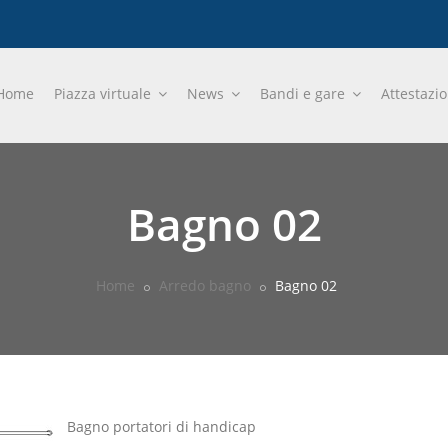
Home
Piazza virtuale
News
Bandi e gare
Attestazi
Bagno 02
Home
Arredo bagno
Bagno 02
Bagno portatori di handicap