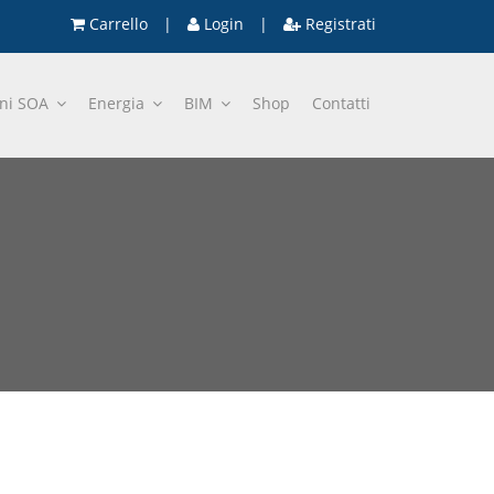
Carrello
|
Login
|
Registrati
oni SOA
Energia
BIM
Shop
Contatti