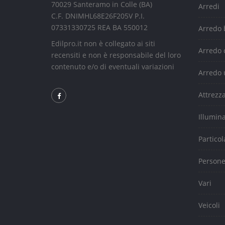
70029 Santeramo in Colle (BA)
Arredi
C.F. DNIMHL68E26F205V P.I.
07331330725 REA BA 550012
Arredo
Edilpro.it non è collegato ai siti
Arredo 
recensiti e non è responsabile del loro
contenuto e/o di eventuali variazioni
Arredo 
Attrezz
Illumin
Particol
Person
Vari
Veicoli