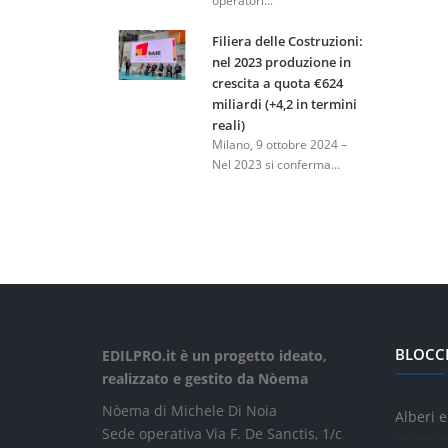
operatori...
Filiera delle Costruzioni:
nel 2023 produzione in
crescita a quota €624
miliardi (+4,2 in termini
reali)
Milano, 9 ottobre 2024 –
Nel 2023 si conferma...
BLOCC
EDILPRO.it è un progetto ideato,
realizzato e gestito da Nòema
Nòema di Michele Di Noia
Alberi e
Sede operativa Via F. De Sanctis, 1/c