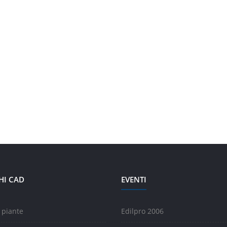
HI CAD
EVENTI
 piante
Edilpro 2006