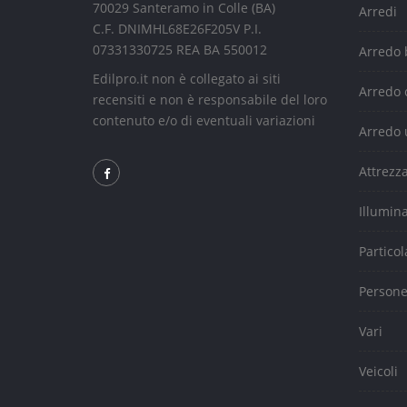
70029 Santeramo in Colle (BA)
Arredi
C.F. DNIMHL68E26F205V P.I.
07331330725 REA BA 550012
Arredo
Edilpro.it non è collegato ai siti
Arredo 
recensiti e non è responsabile del loro
contenuto e/o di eventuali variazioni
Arredo 
Attrezz
Illumin
Particol
Person
Vari
Veicoli