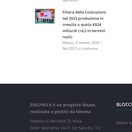
operatori...
Filiera delle Costruzioni:
nel 2023 produzione in
crescita a quota €624
miliardi (+4,2 in termini
reali)
Milano, 9 ottobre 2024 –
Nel 2023 si conferma...
BLOCC
EDILPRO.it è un progetto ideato,
realizzato e gestito da Nòema
Nòema di Michele Di Noia
Alberi e
Sede operativa Via F. De Sanctis, 1/c