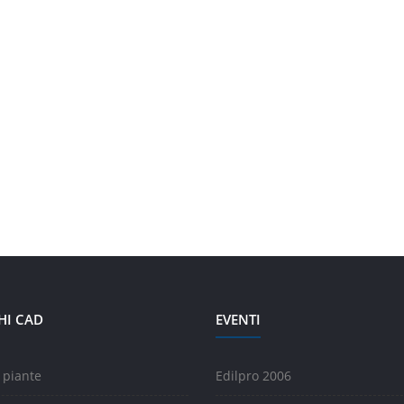
HI CAD
EVENTI
 piante
Edilpro 2006