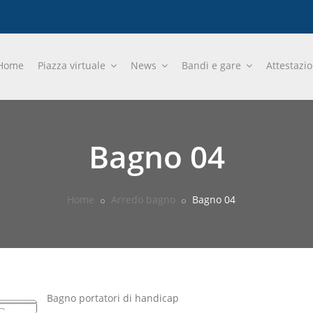
Home
Piazza virtuale
News
Bandi e gare
Attestazi
Bagno 04
Home
Arredo bagno
Bagno 04
Bagno portatori di handicap