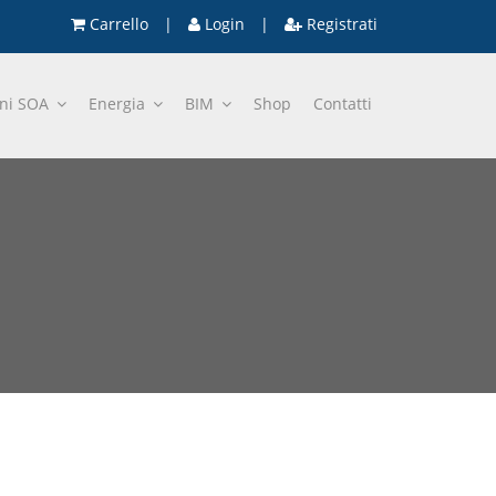
Carrello
|
Login
|
Registrati
oni SOA
Energia
BIM
Shop
Contatti