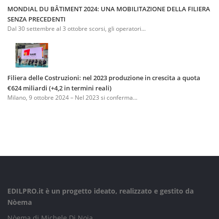
MONDIAL DU BÂTIMENT 2024: UNA MOBILITAZIONE DELLA FILIERA
SENZA PRECEDENTI
Dal 30 settembre al 3 ottobre scorsi, gli operatori...
Filiera delle Costruzioni: nel 2023 produzione in crescita a quota
€624 miliardi (+4,2 in termini reali)
Milano, 9 ottobre 2024 – Nel 2023 si conferma...
EDILPRO.it è un progetto ideato, realizzato e gestito da
Nòema
Nòema di Michele Di Noia