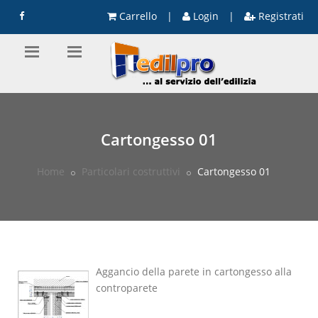
Carrello
|
Login
|
Registrati
Cartongesso 01
Home
Particolari costruttivi
Cartongesso 01
Aggancio della parete in cartongesso alla
controparete