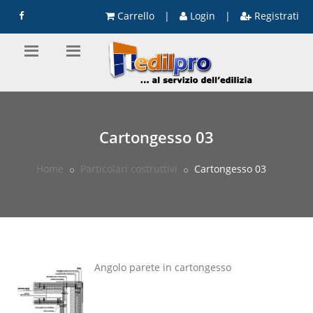
Carrello
|
Login
|
Registrati
Cartongesso 03
Home
Particolari costruttivi
Cartongesso 03
Angolo parete in cartongesso