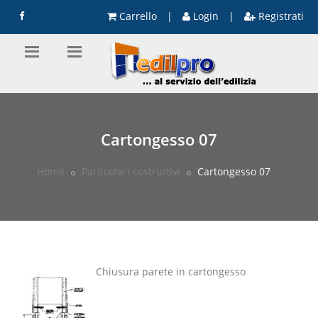
Carrello
|
Login
|
Registrati
Cartongesso 07
Home
Particolari costruttivi
Cartongesso 07
Chiusura parete in cartongesso