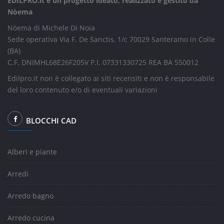
EDILPRO.it è un progetto ideato, realizzato e gestito da
Nòema
Nòema di Michele Di Noia
Sede operativa Via F. De Sanctis, 1/c 70029 Santeramo in Colle
(BA)
C.F. DNIMHL68E26F205V P.I. 07331330725 REA BA 550012
Edilpro.it non è collegato ai siti recensiti e non è responsabile
del loro contenuto e/o di eventuali variazioni
BLOCCHI CAD
Alberi e piante
Arredi
Arredo bagno
Arredo cucina