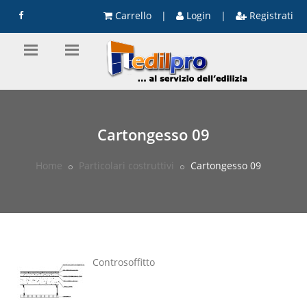
Carrello
|
Login
|
Registrati
Cartongesso 09
Home
Particolari costruttivi
Cartongesso 09
Controsoffitto