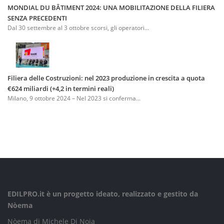
MONDIAL DU BÂTIMENT 2024: UNA MOBILITAZIONE DELLA FILIERA
SENZA PRECEDENTI
Dal 30 settembre al 3 ottobre scorsi, gli operatori...
Filiera delle Costruzioni: nel 2023 produzione in crescita a quota
€624 miliardi (+4,2 in termini reali)
Milano, 9 ottobre 2024 – Nel 2023 si conferma...
EDILPRO.it è un progetto ideato, realizzato e gestito da
Nòema
Nòema di Michele Di Noia