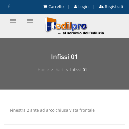
Carrello
|
Login
|
Registrati
Infissi 01
Home
Vari
Infissi 01
Finestra 2 ante ad arco chiusa vista frontale