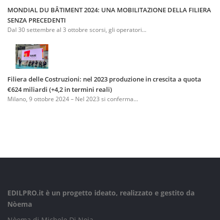
MONDIAL DU BÂTIMENT 2024: UNA MOBILITAZIONE DELLA FILIERA
SENZA PRECEDENTI
Dal 30 settembre al 3 ottobre scorsi, gli operatori...
Filiera delle Costruzioni: nel 2023 produzione in crescita a quota
€624 miliardi (+4,2 in termini reali)
Milano, 9 ottobre 2024 – Nel 2023 si conferma...
EDILPRO.it è un progetto ideato, realizzato e gestito da
Nòema
Nòema di Michele Di Noia