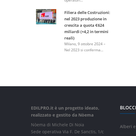
operatori...
Filiera delle Costruzioni:
nel 2023 produzione in
crescita a quota €624
miliardi (+4,2 in termini
reali)
Milano, 9 ottobre 2024 –
Nel 2023 si conferma...
BLOCC
EDILPRO.it è un progetto ideato,
realizzato e gestito da Nòema
Nòema di Michele Di Noia
Alberi e
Sede operativa Via F. De Sanctis, 1/c