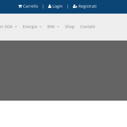
Carrello
|
Login
|
Registrati
oni SOA
Energia
BIM
Shop
Contatti