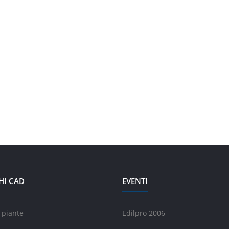
HI CAD
EVENTI
 piante
Edilpro 2006