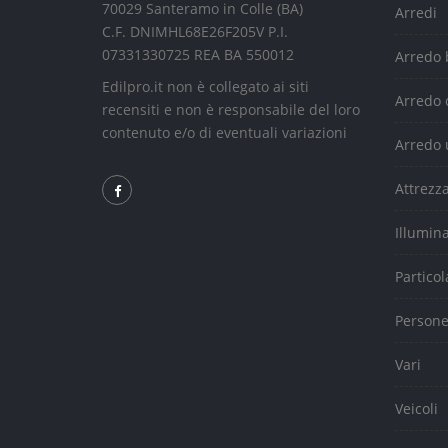
70029 Santeramo in Colle (BA)
Arredi
C.F. DNIMHL68E26F205V P.I.
07331330725 REA BA 550012
Arredo
Edilpro.it non è collegato ai siti
Arredo 
recensiti e non è responsabile del loro
contenuto e/o di eventuali variazioni
Arredo 
Attrezz
Illumin
Particol
Person
Vari
Veicoli