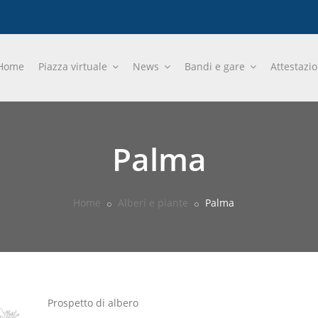
Home
Piazza virtuale
News
Bandi e gare
Attestazi
Palma
Home
Alberi e piante
Palma
Prospetto di albero