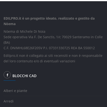
EDILPRO.it è un progetto ideato, realizzato e gestito da
Nòema
Nòema di Michele Di Noia
Sede operativa Via F. De Sanctis, 1/c 70029 Santeramo in Colle
(BA)
C.F. DNIMHL68E26F205V P.I. 07331330725 REA BA 550012
Edilpro.it non è collegato ai siti recensiti e non è responsabile
del loro contenuto e/o di eventuali variazioni
BLOCCHI CAD
Alberi e piante
Arredi