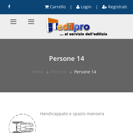
Carrello
|
Login
|
Registrati
Persone 14
Home
Persone
Persone 14
Handicappato e spazio manovra