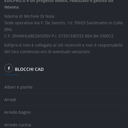
EDILPRO.it è un progetto ideato, realizzato e gestito da
Nòema
Nòema di Michele Di Noia
Sede operativa Via F. De Sanctis, 1/c 70029 Santeramo in Colle
(BA)
C.F. DNIMHL68E26F205V P.I. 07331330725 REA BA 550012
Edilpro.it non è collegato ai siti recensiti e non è responsabile
del loro contenuto e/o di eventuali variazioni
BLOCCHI CAD
Alberi e piante
Arredi
Arredo bagno
Arredo cucina