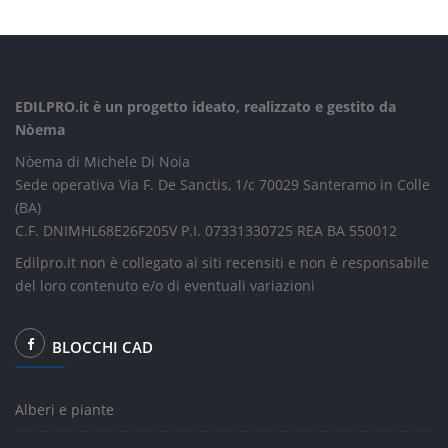
EDILPRO.it è un progetto ideato, realizzato e gestito da
Nòema
Nòema di Michele Di Noia
Sede operativa Via F. De Sanctis, 1/c 70029 Santeramo in Colle
(BA)
C.F. DNIMHL68E26F205V P.I. 07331330725 REA BA 550012
Edilpro.it non è collegato ai siti recensiti e non è responsabile
del loro contenuto e/o di eventuali variazioni
BLOCCHI CAD
Alberi e piante