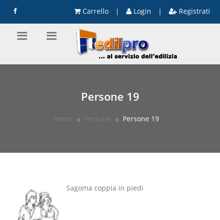
Carrello
|
Login
|
Registrati
Persone 19
Home
Persone
Persone 19
Sagoma coppia in piedi