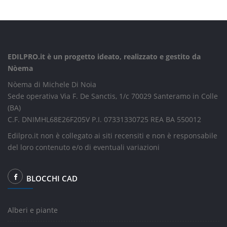
EDILPRO.it è un progetto ideato, realizzato e gestito da
Nòema
Nòema di Michele Di Noia
Sede operativa Via F. De Sanctis, 1/c 70029 Santeramo in Colle
(BA)
C.F. DNIMHL68E26F205V P.I. 07331330725 REA BA 550012
Edilpro.it non è collegato ai siti recensiti e non è responsabile
del loro contenuto e/o di eventuali variazioni
BLOCCHI CAD
Alberi e piante