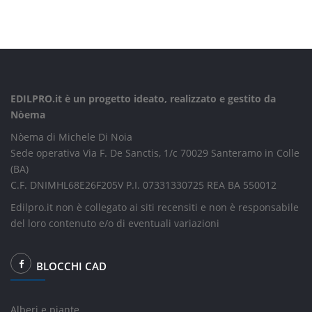
EDILPRO.it è un progetto ideato, realizzato e gestito da
Nòema
Nòema di Michele Di Noia
Sede operativa Via F. De Sanctis, 1/c 70029 Santeramo in Colle
(BA)
C.F. DNIMHL68E26F205V P.I. 07331330725 REA BA 550012
Edilpro.it non è collegato ai siti recensiti e non è responsabile
del loro contenuto e/o di eventuali variazioni
BLOCCHI CAD
Alberi e piante