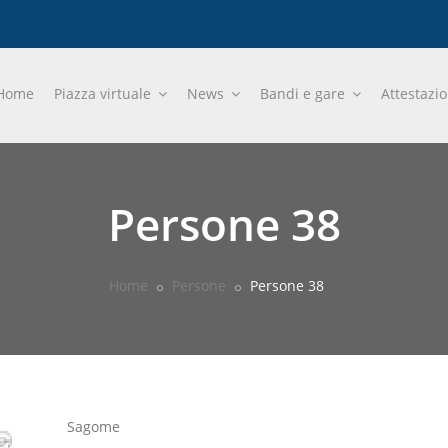
Home
Piazza virtuale
News
Bandi e gare
Attestazi
Persone 38
Home
Persone
Persone 38
Sagome