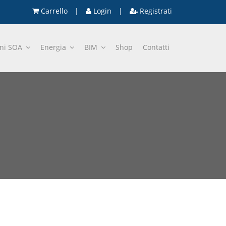
Carrello
|
Login
|
Registrati
oni SOA
Energia
BIM
Shop
Contatti