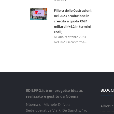
operatori...
Filiera delle Costruzioni:
nel 2023 produzione in
crescita a quota €624
miliardi (+4,2 in termini
reali)
Milano, 9 ottobre 2024 –
Nel 2023 si conferma...
BLOCC
EDILPRO.it è un progetto ideato,
realizzato e gestito da Nòema
Nòema di Michele Di Noia
Alberi e
Sede operativa Via F. De Sanctis, 1/c