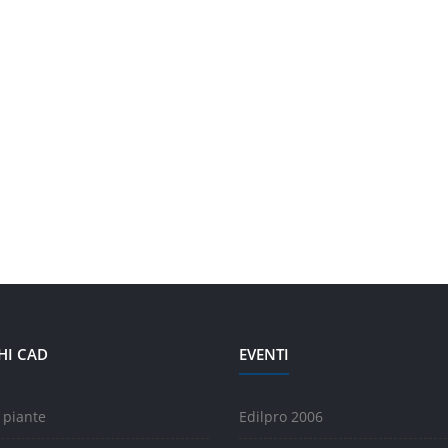
HI CAD
EVENTI
 piante
Edilpro 2006