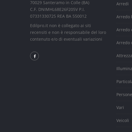
70029 Santeramo in Colle (BA)
Arredi
C.F. DNIMHL68E26F205V P.I.
07331330725 REA BA 550012
Arredo
Edilpro.it non è collegato ai siti
Arredo 
recensiti e non è responsabile del loro
contenuto e/o di eventuali variazioni
Arredo 
Attrezz
Illumin
Particol
Person
Vari
Veicoli