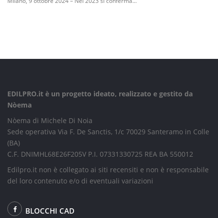
Milano, 9 ottobre 2024 – Nel 2023 si conferma...
EDILPRO.it è un progetto ideato, realizzato e gestito da
Nòema
Nòema di Michele Di Noia
Sede operativa Via F. De Sanctis, 1/c 70029 Santeramo in Colle
(BA)
C.F. DNIMHL68E26F205V P.I. 07331330725 REA BA 550012
Edilpro.it non è collegato ai siti recensiti e non è responsabile
del loro contenuto e/o di eventuali variazioni
BLOCCHI CAD