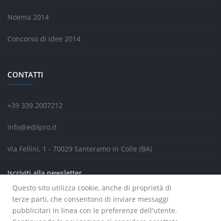
Noema 2014
Concorso di idee 2014
CONTATTI
+39 339 2007212
info@edilpro.it
Via Fellini, 1 - 70029 Santeramo in Colle (BA)
Iscriviti alla newsletter
Questo sito utilizza cookie, anche di proprietà di
terze parti, che consentono di inviare messaggi
pubblicitari in linea con le preferenze dell'utente.