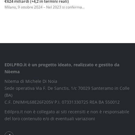
€624 miliardi (+4,2 in termini reali)
Milano, 9 ottobre 2024 – Nel 2023 si conferma...
EDILPRO.it è un progetto ideato, realizzato e gestito da
Nòema
Nòema di Michele Di Noia
Sede operativa Via F. De Sanctis, 1/c 70029 Santeramo in Colle
(BA)
C.F. DNIMHL68E26F205V P.I. 07331330725 REA BA 550012
Edilpro.it non è collegato ai siti recensiti e non è responsabile
del loro contenuto e/o di eventuali variazioni