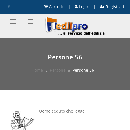
Carrello
|
Login
|
Registrati
Persone 56
Home
Persone
Persone 56
Uomo seduto che legge