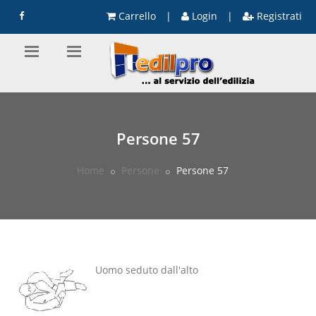
Carrello
|
Login
|
Registrati
Persone 57
Home
Persone
Persone 57
Uomo seduto dall'alto