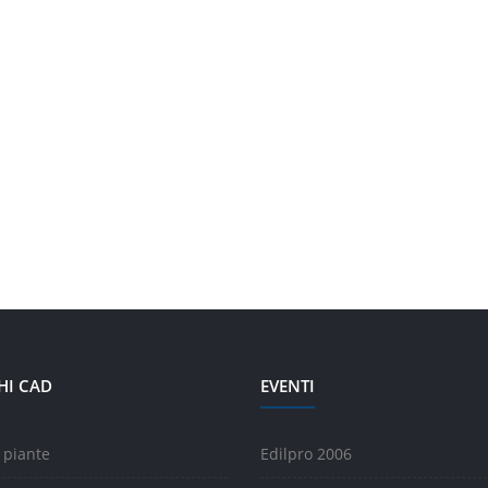
HI CAD
EVENTI
 piante
Edilpro 2006