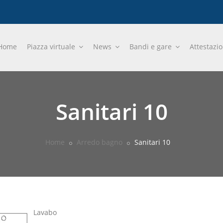
Home
Piazza virtuale
News
Bandi e gare
Attestazi
Sanitari 10
Home
Arredo bagno
Sanitari 10
Lavabo