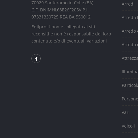
70029 Santeramo in Colle (BA)
Arredi
C.F. DNIMHL68E26F205V P.I.
07331330725 REA BA 550012
Arredo
Edilpro.it non è collegato ai siti
Arredo 
recensiti e non è responsabile del loro
contenuto e/o di eventuali variazioni
Arredo 
Attrezz
Illumin
Particol
Person
Vari
Veicoli