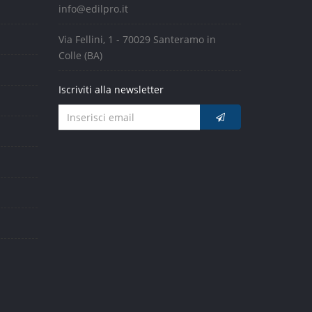
info@edilpro.it
Via Fellini, 1 - 70029 Santeramo in
Colle (BA)
Iscriviti alla newsletter