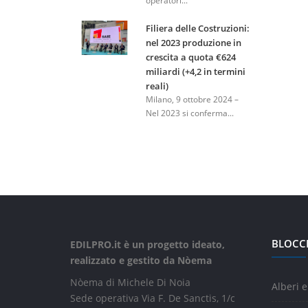
operatori...
Filiera delle Costruzioni:
nel 2023 produzione in
crescita a quota €624
miliardi (+4,2 in termini
reali)
Milano, 9 ottobre 2024 –
Nel 2023 si conferma...
BLOCC
EDILPRO.it è un progetto ideato,
realizzato e gestito da Nòema
Nòema di Michele Di Noia
Alberi e
Sede operativa Via F. De Sanctis, 1/c