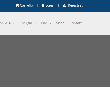
Carrello
|
Login
|
Registrati
oni SOA
Energia
BIM
Shop
Contatti