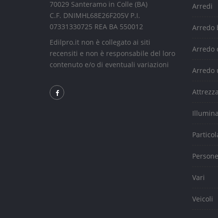
70029 Santeramo in Colle (BA)
Arredi
C.F. DNIMHL68E26F205V P.I.
07331330725 REA BA 550012
Arredo
Edilpro.it non è collegato ai siti
Arredo 
recensiti e non è responsabile del loro
contenuto e/o di eventuali variazioni
Arredo 
Attrezz
Illumin
Particol
Person
Vari
Veicoli