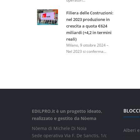
operatori...
Filiera delle Costruzioni:
nel 2023 produzione in
crescita a quota €624
miliardi (+4,2 in termini
reali)
Milano, 9 ottobre 2024 –
Nel 2023 si conferma...
BLOCC
EDILPRO.it è un progetto ideato,
realizzato e gestito da Nòema
Nòema di Michele Di Noia
Alberi e
Sede operativa Via F. De Sanctis, 1/c