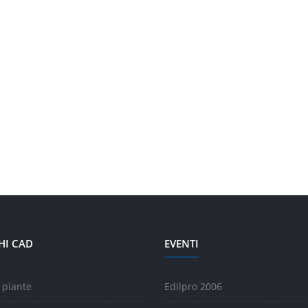
HI CAD
EVENTI
 piante
Edilpro 2006