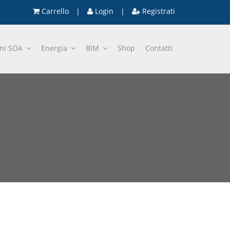
Carrello
|
Login
|
Registrati
oni SOA
Energia
BIM
Shop
Contatti