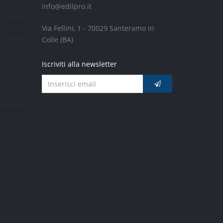
info@edilpro.it
Via Fellini, 1 - 70029 Santeramo in
Colle (BA)
Iscriviti alla newsletter