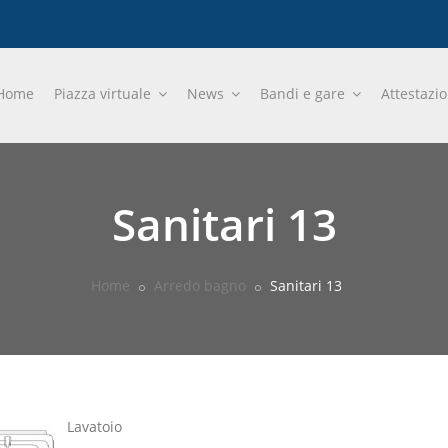
Home
Piazza virtuale
News
Bandi e gare
Attestazi
Sanitari 13
Home
Arredo bagno
Sanitari 13
Lavatoio