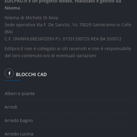
EDILPRO.it è un progetto ideato, realizzato e gestito da
Nòema
Nòema di Michele Di Noia
Sede operativa Via F. De Sanctis, 1/c 70029 Santeramo in Colle
(BA)
C.F. DNIMHL68E26F205V P.I. 07331330725 REA BA 550012
Edilpro.it non è collegato ai siti recensiti e non è responsabile
del loro contenuto e/o di eventuali variazioni
BLOCCHI CAD
Alberi e piante
Arredi
Arredo bagno
Arredo cucina