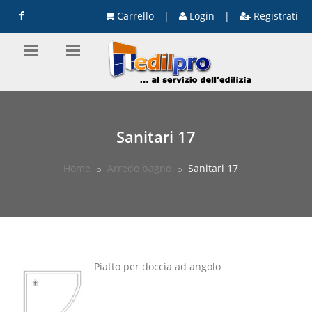
Carrello
|
Login
|
Registrati
Sanitari 17
Home
Arredo bagno
Sanitari 17
Piatto per doccia ad angolo