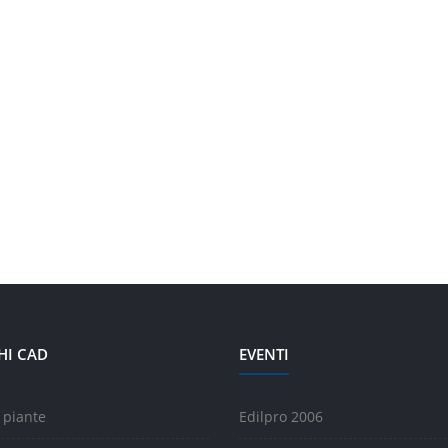
HI CAD
EVENTI
 piante
Edilpro 2006