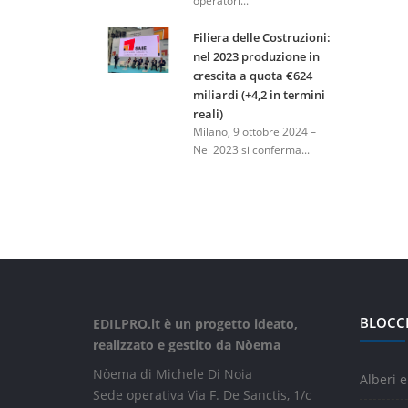
operatori...
Filiera delle Costruzioni:
nel 2023 produzione in
crescita a quota €624
miliardi (+4,2 in termini
reali)
Milano, 9 ottobre 2024 –
Nel 2023 si conferma...
BLOCC
EDILPRO.it è un progetto ideato,
realizzato e gestito da Nòema
Nòema di Michele Di Noia
Alberi e
Sede operativa Via F. De Sanctis, 1/c