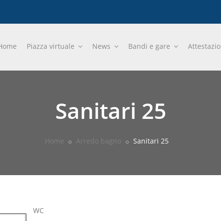
Home
Piazza virtuale
News
Bandi e gare
Attestazi
Sanitari 25
Home
Arredo bagno
Sanitari 25
WC