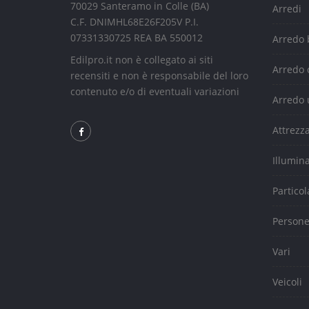
70029 Santeramo in Colle (BA)
Arredi
C.F. DNIMHL68E26F205V P.I.
07331330725 REA BA 550012
Arredo
Edilpro.it non è collegato ai siti
Arredo 
recensiti e non è responsabile del loro
contenuto e/o di eventuali variazioni
Arredo 
Attrezz
Illumin
Particol
Person
Vari
Veicoli