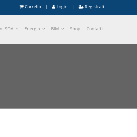
Carrello
|
Login
|
Registrati
oni SOA
Energia
BIM
Shop
Contatti