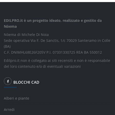
EDILPRO.it è un progetto ideato, realizzato e gestito da
Nòema
Nòema di Michele Di Noia
Sede operativa Via F. De Sanctis, 1/c 70029 Santeramo in Colle
(BA)
C.F. DNIMHL68E26F205V P.I. 07331330725 REA BA 550012
Edilpro.it non è collegato ai siti recensiti e non è responsabile
del loro contenuto e/o di eventuali variazioni
BLOCCHI CAD
Alberi e piante
Arredi