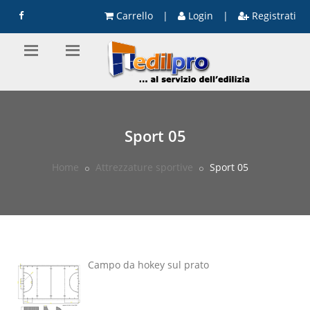
Carrello
|
Login
|
Registrati
Sport 05
Home
Attrezzature sportive
Sport 05
Campo da hokey sul prato