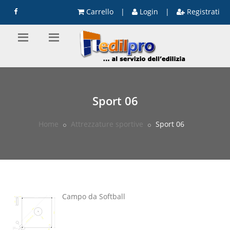
Carrello
|
Login
|
Registrati
Sport 06
Home
Attrezzature sportive
Sport 06
Campo da Softball