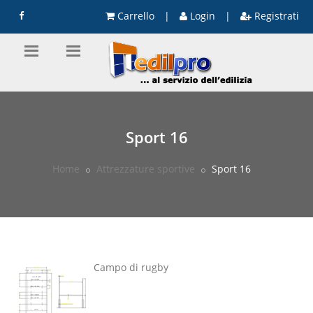
Carrello
|
Login
|
Registrati
Sport 16
Home
Attrezzature sportive
Sport 16
Campo di rugby