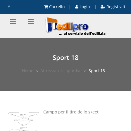
Carrello
|
Login
|
Registrati
Sport 18
Home
Attrezzature sportive
Sport 18
Campo per il tiro dello skeet