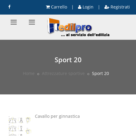
Carrello
|
Login
|
Registrati
Sport 20
Home
Attrezzature sportive
Sport 20
Cavallo per ginnastica