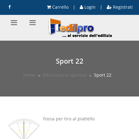
Carrello
|
Login
|
Registrati
Sport 22
Home
Attrezzature sportive
Sport 22
Fossa per tiro al piattello