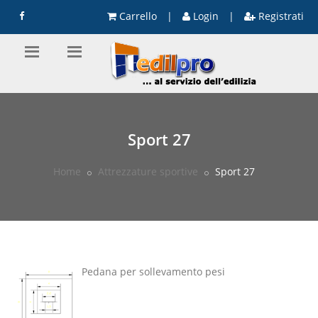
Carrello
|
Login
|
Registrati
Sport 27
Home
Attrezzature sportive
Sport 27
Pedana per sollevamento pesi