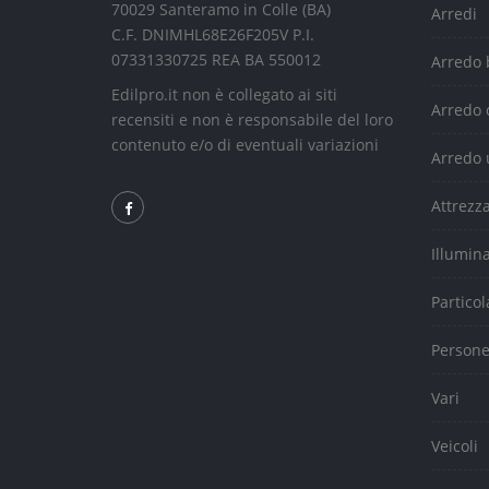
70029 Santeramo in Colle (BA)
Arredi
C.F. DNIMHL68E26F205V P.I.
07331330725 REA BA 550012
Arredo
Edilpro.it non è collegato ai siti
Arredo 
recensiti e non è responsabile del loro
contenuto e/o di eventuali variazioni
Arredo 
Attrezz
Illumin
Particol
Person
Vari
Veicoli