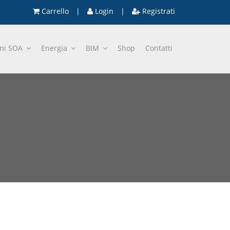
Carrello
|
Login
|
Registrati
oni SOA
Energia
BIM
Shop
Contatti