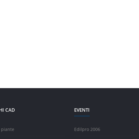
HI CAD
EVENTI
 piante
Edilpro 2006