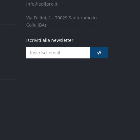
info@edilpro.it
Via Fellini, 1 - 70029 Santeramo in
Colle (BA)
Iscriviti alla newsletter