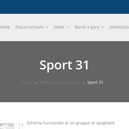
Home
Piazza virtuale
News
Bandi e gare
Attestazi
Sport 31
Home
Attrezzature sportive
Sport 31
Schema funzionale di un gruppo di spogliatoi