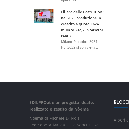
operatori...
Filiera delle Costruzioni:
nel 2023 produzione in
crescita a quota €624
miliardi (+4,2 in termini
reali)
Milano, 9 ottobre 2024 –
Nel 2023 si conferma...
BLOCC
EDILPRO.it è un progetto ideato,
realizzato e gestito da Nòema
Nòema di Michele Di Noia
Alberi e
Sede operativa Via F. De Sanctis, 1/c