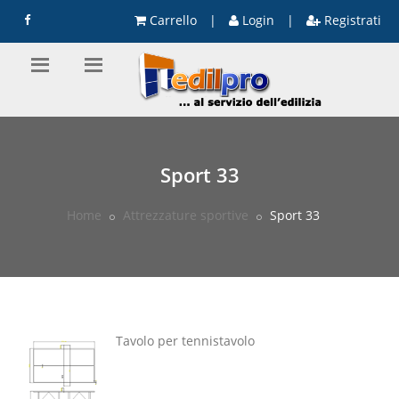
Carrello
|
Login
|
Registrati
Sport 33
Home
Attrezzature sportive
Sport 33
Tavolo per tennistavolo