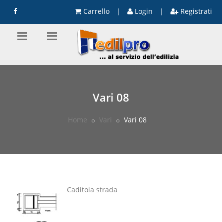
Carrello
|
Login
|
Registrati
Vari 08
Home
Vari
Vari 08
Caditoia strada