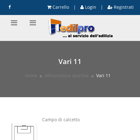
Carrello
|
Login
|
Registrati
Vari 11
Home
Attrezzature sportive
Vari 11
Campo di calcetto