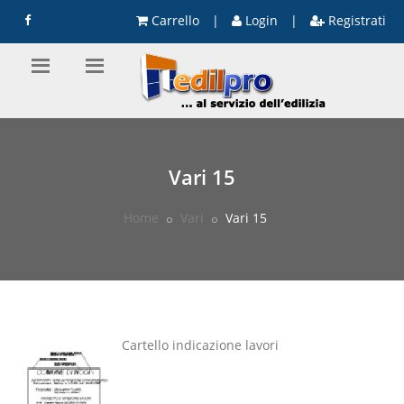
Carrello
|
Login
|
Registrati
Vari 15
Home
Vari
Vari 15
Cartello indicazione lavori