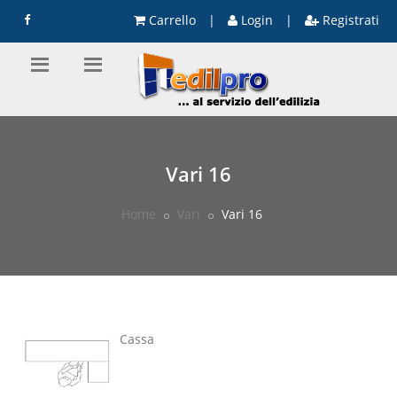
Carrello
|
Login
|
Registrati
Vari 16
Home
Vari
Vari 16
Cassa