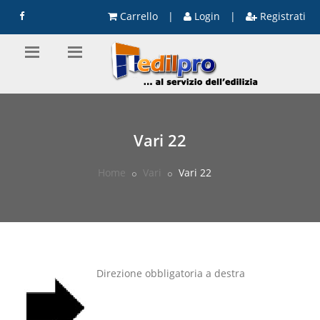
Carrello
|
Login
|
Registrati
Vari 22
Home
Vari
Vari 22
Direzione obbligatoria a destra