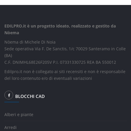
EDILPRO.it è un progetto ideato, realizzato e gestito da
Nòema
Nòema di Michele Di Noia
Sede operativa Via F. De Sanctis, 1/c 70029 Santeramo in Colle
(BA)
C.F. DNIMHL68E26F205V P.I. 07331330725 REA BA 550012
Edilpro.it non è collegato ai siti recensiti e non è responsabile
del loro contenuto e/o di eventuali variazioni
BLOCCHI CAD
Alberi e piante
Arredi