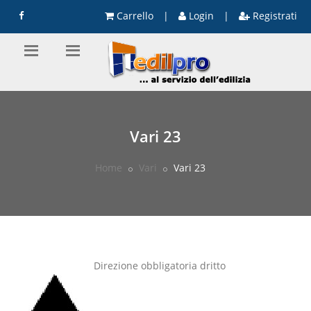
Carrello
|
Login
|
Registrati
Vari 23
Home
Vari
Vari 23
Direzione obbligatoria dritto