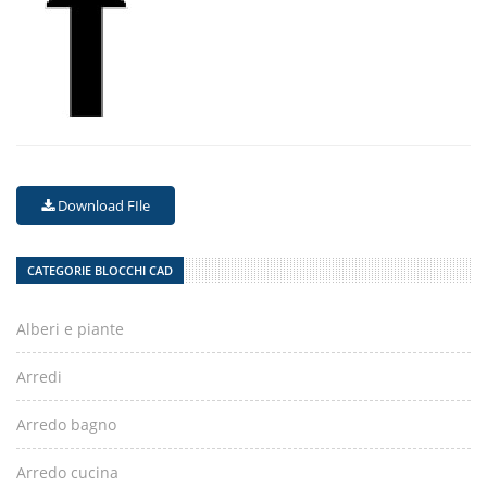
Download FIle
CATEGORIE BLOCCHI CAD
Alberi e piante
Arredi
Arredo bagno
Arredo cucina